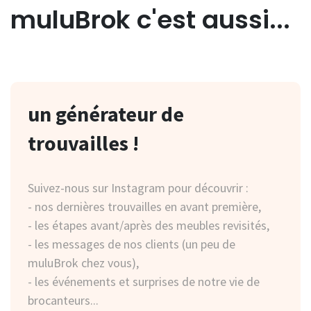
muluBrok c'est aussi...
un générateur de
des envois et des
notre showroom...
des meubles à l'atelier...
trouvailles !
livraisons...
Nous vous accueillons, sur rendez-vous, dans
Nous vous proposons des meubles pour une
notre showroom
personnalisation sur mesure.
Suivez-nous sur Instagram pour découvrir :
Nous expédions les colis en France et dans le
à Veules les Roses en Normandie.
Table d’appoint, chevet, commode, chiffonnier,
- nos dernières trouvailles en avant première,
monde par Mondial Relay ou Colissimo…
Vous découvrirez différentes ambiances, de la
bureau…
- les étapes avant/après des meubles revisités,
Les meubles sont livrés dans toute la France par
vaisselle, objets de décoration, des meubles…
Ils seront revisités à l'Atelier muluBrok !
- les messages de nos clients (un peu de
notre prestataire.
muluBrok chez vous),
PARIS : Livraisons effectuées par nos soins
Voici nos réalisations :
En savoir plus
- les événements et surprises de notre vie de
(rendez-vous à convenir)
brocanteurs...
En savoir plus