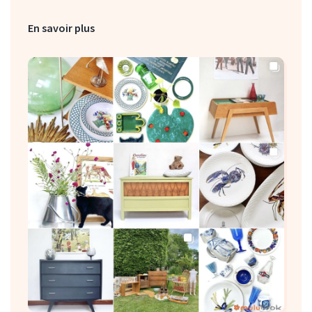
muluBrok ACHAT / VENTE
En savoir plus
Vous souhaitez vous séparer de meubles, objets,
vaisselle...
Vous videz la maison... ...muluBrok achète !
Contactez-nous : 06 07 62 86 77
Brocante en Normandie, muluBrok est à Veules
les Roses.
En savoir plus