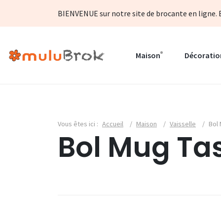
BIENVENUE sur notre site de brocante en ligne. B
Maison
Décoratio
Vous êtes ici :
Accueil
/
Maison
/
Vaisselle
/
Bol
Bol Mug Ta