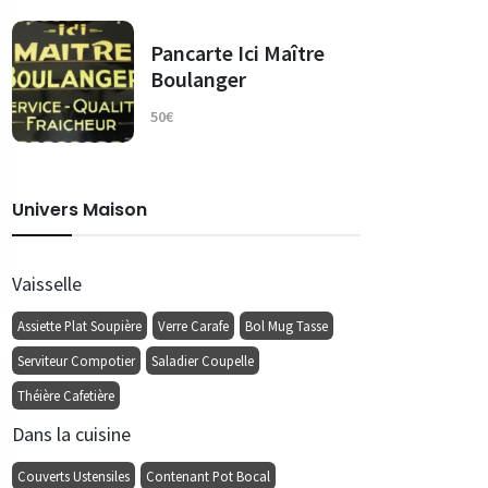
Pancarte Ici Maître
Boulanger
50€
Univers Maison
Vaisselle
Assiette Plat Soupière
Verre Carafe
Bol Mug Tasse
Serviteur Compotier
Saladier Coupelle
Théière Cafetière
Dans la cuisine
Couverts Ustensiles
Contenant Pot Bocal