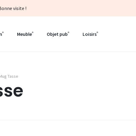
onne visite !
n
Meuble
Objet pub
Loisirs
 Mug Tasse
sse