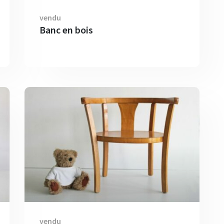
vendu
Banc en bois
vendu