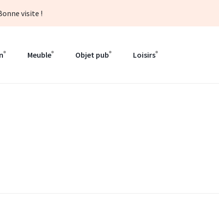
onne visite !
n
Meuble
Objet pub
Loisirs