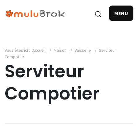
MENU
Vous êtes ici :
Accueil
/
Maison
/
Vaisselle
/
Serviteur
Compotier
Serviteur
Compotier