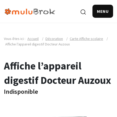
MENU
Vous êtes ici :
Accueil
/
Décoration
/
Carte Affiche scolaire
/
Affiche l’appareil digestif Docteur Auzoux
Affiche l’appareil
digestif Docteur Auzoux
Indisponible