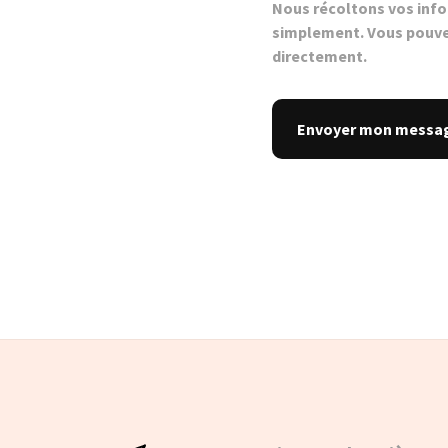
Nous récoltons vos inf
simplement. Vous pouve
directement.