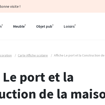
onne visite !
n
Meuble
Objet pub
Loisirs
coration
/
Carte Affiche scolaire
/
Affiche Le port et la Construction de
 Le port et la
uction de la mais