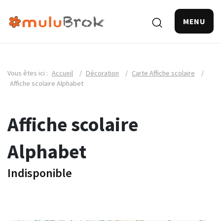
MENU
Vous êtes ici :
Accueil
/
Décoration
/
Carte Affiche scolaire
/
Affiche scolaire Alphabet
Affiche scolaire
Alphabet
Indisponible