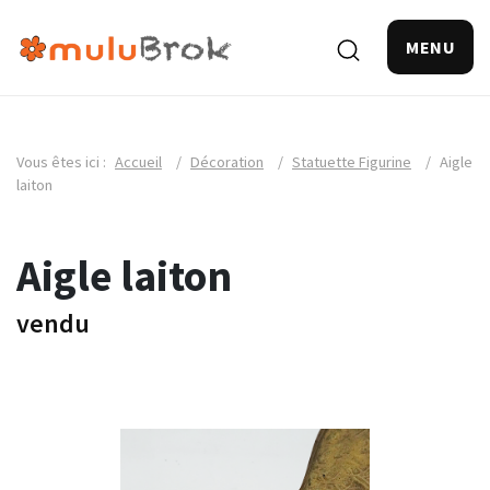
MENU
Vous êtes ici :
Accueil
/
Décoration
/
Statuette Figurine
/
Aigle
laiton
Aigle laiton
vendu