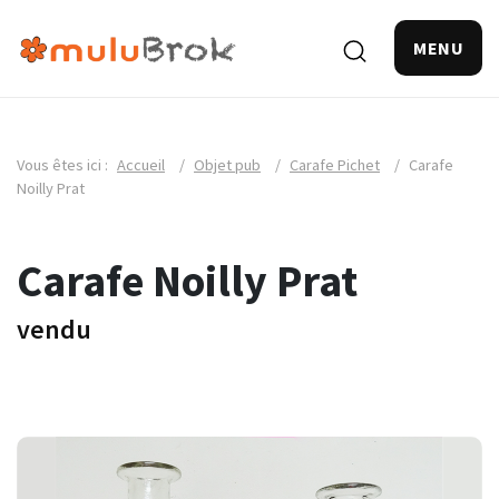
MENU
Vous êtes ici :
Accueil
/
Objet pub
/
Carafe Pichet
/
Carafe
Noilly Prat
Carafe Noilly Prat
vendu