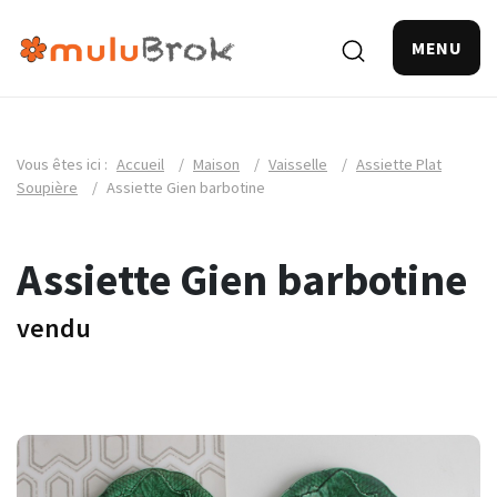
MENU
Vous êtes ici :
Accueil
/
Maison
/
Vaisselle
/
Assiette Plat
Soupière
/
Assiette Gien barbotine
Assiette Gien barbotine
vendu