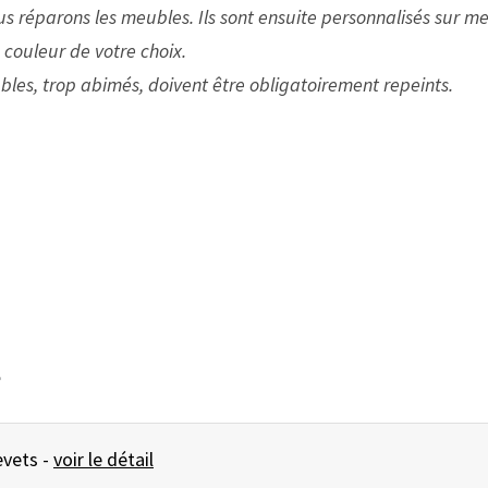
ous réparons les meubles.
Ils sont ensuite personnalisés sur me
a couleur de votre choix.
bles, trop abimés, doivent être obligatoirement repeints.
e
BOX41 Paire de chevets -
voir le détail