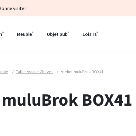
onne visite !
n
Meuble
Objet pub
Loisirs
uble
/
Table Assise Chevet
/
Atelier muluBrok BOX41
r muluBrok BOX41