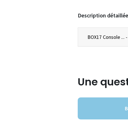
Description détaillé
BOX17 Console .
Une quest
B