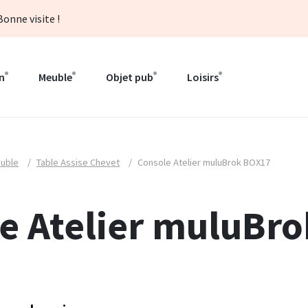
onne visite !
n
Meuble
Objet pub
Loisirs
uble
/
Table Assise Chevet
/
Console Atelier muluBrok BOX17
e Atelier muluBro