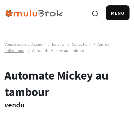
MENU
Vous êtes ici :
Accueil
/
Loisirs
/
Collection
/
Autres
collections
/
Automate Mickey au tambour
Automate Mickey au
tambour
vendu