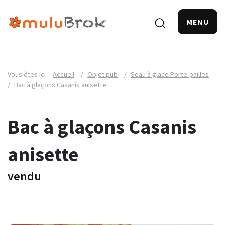
MENU
Vous êtes ici :
Accueil
/
Objet pub
/
Seau à glace Porte-pailles
/
Bac à glaçons Casanis anisette
Bac à glaçons Casanis
anisette
vendu