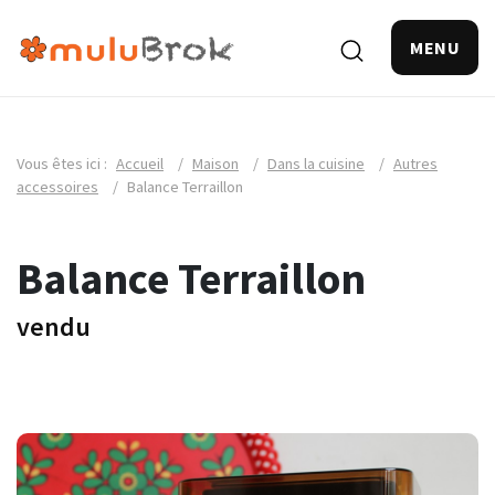
MENU
Vous êtes ici :
Accueil
/
Maison
/
Dans la cuisine
/
Autres
accessoires
/
Balance Terraillon
Balance Terraillon
vendu