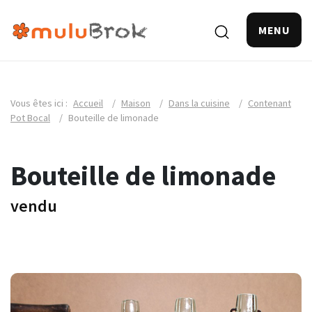
MENU
Vous êtes ici :
Accueil
/
Maison
/
Dans la cuisine
/
Contenant
Pot Bocal
/
Bouteille de limonade
Bouteille de limonade
vendu