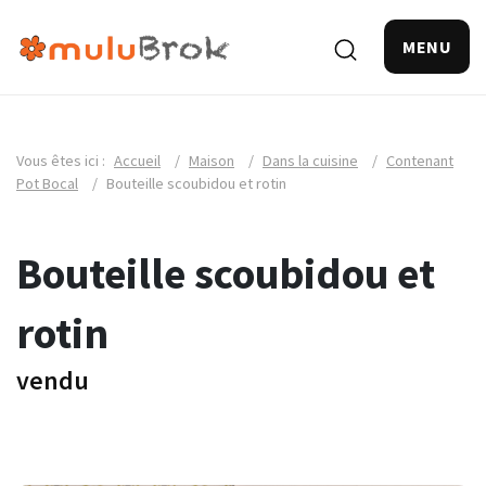
MENU
Vous êtes ici :
Accueil
/
Maison
/
Dans la cuisine
/
Contenant
Pot Bocal
/
Bouteille scoubidou et rotin
Bouteille scoubidou et
rotin
vendu