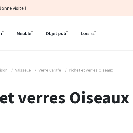
onne visite !
n
Meuble
Objet pub
Loisirs
ison
/
Vaisselle
/
Verre Carafe
/
Pichet et verres Oiseaux
 et verres Oiseaux