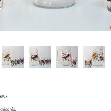
eaux.
 décorés.