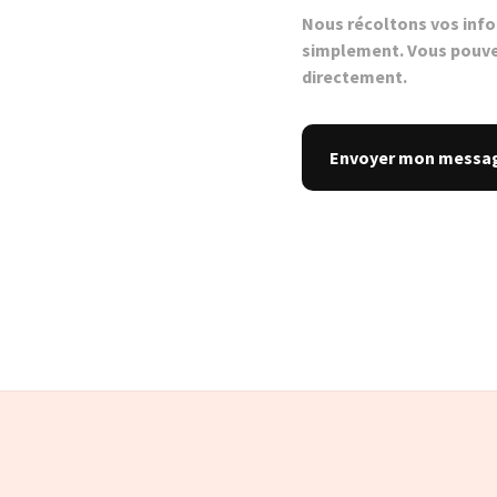
Nous récoltons vos inf
simplement. Vous pouve
directement.