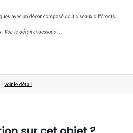
iques avec un décor composé de 3 oiseaux différents.
 :
Voir le détail ci-dessous …
e
SERVICE Oiseaux ... -
voir le détail
ion sur cet objet ?