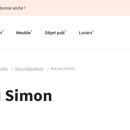
onne visite !
n
Meuble
Objet pub
Loisirs
uble
/
Nos réalisations
/
Bureau Simon
u Simon