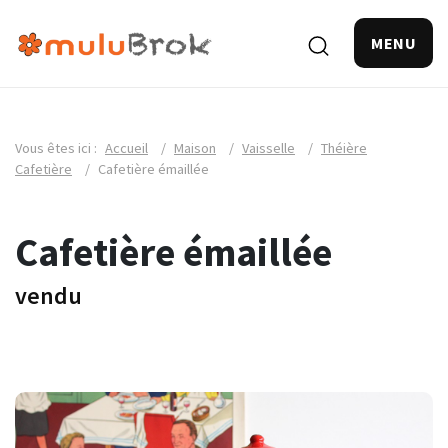
MENU
Vous êtes ici :
Accueil
/
Maison
/
Vaisselle
/
Théière
Cafetière
/
Cafetière émaillée
Cafetière émaillée
vendu