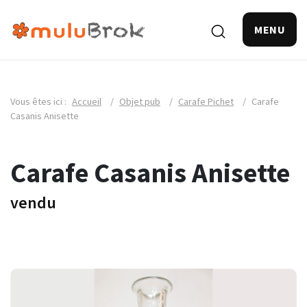
MENU
Vous êtes ici :
Accueil
/
Objet pub
/
Carafe Pichet
/
Carafe
Casanis Anisette
Carafe Casanis Anisette
vendu