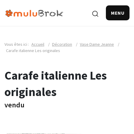
MENU
Vous êtes ici :
Accueil
/
Décoration
/
Vase Dame Jeanne
/
Carafe italienne Les originales
Carafe italienne Les
originales
vendu