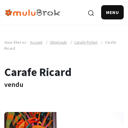
MENU
Vous êtes ici :
Accueil
/
Objet pub
/
Carafe Pichet
/
Carafe
Ricard
Carafe Ricard
vendu