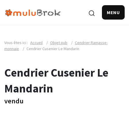
MENU
Vous êtes ici :
Accueil
/
Objet pub
/
Cendrier Ramasse-
monnaie
/
Cendrier Cusenier Le Mandarin
Cendrier Cusenier Le
Mandarin
vendu