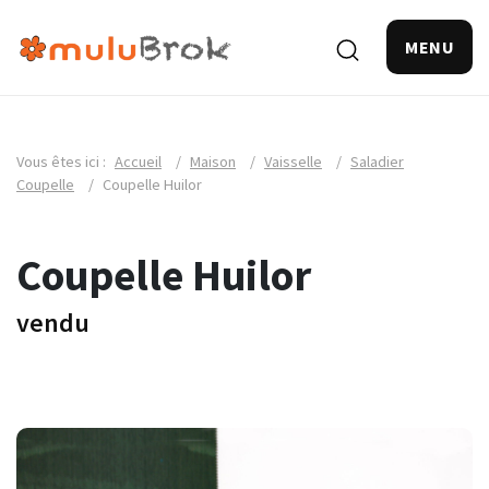
MENU
Vous êtes ici :
Accueil
/
Maison
/
Vaisselle
/
Saladier
Coupelle
/
Coupelle Huilor
Coupelle Huilor
vendu