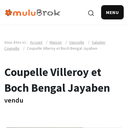
MENU
Vous êtes ici :
Accueil
/
Maison
/
Vaisselle
/
Saladier
Coupelle
/
Coupelle Villeroy et Boch Bengal Jayaben
Coupelle Villeroy et
Boch Bengal Jayaben
vendu