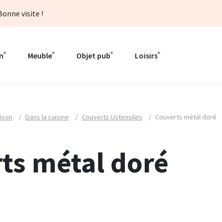
onne visite !
n
Meuble
Objet pub
Loisirs
ison
/
Dans la cuisine
/
Couverts Ustensiles
/
Couverts métal doré
ts métal doré