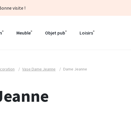
onne visite !
n
Meuble
Objet pub
Loisirs
coration
/
Vase Dame Jeanne
/
Dame Jeanne
Jeanne