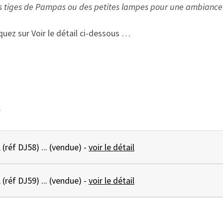
ndes tiges de Pampas ou des petites lampes pour une ambian
quez sur Voir le détail ci-dessous …
e
DAME JEANNE 12L (réf DJ58) ... (vendue) -
voir le détail
DAME JEANNE 15L (réf DJ59) ... (vendue) -
voir le détail