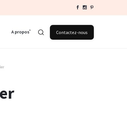
A propos
Contactez-nous
ler
er