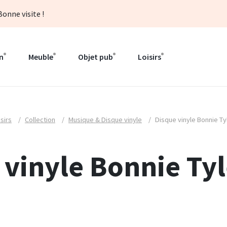
onne visite !
n
Meuble
Objet pub
Loisirs
isirs
/
Collection
/
Musique & Disque vinyle
/
Disque vinyle Bonnie Ty
 vinyle Bonnie Tyl