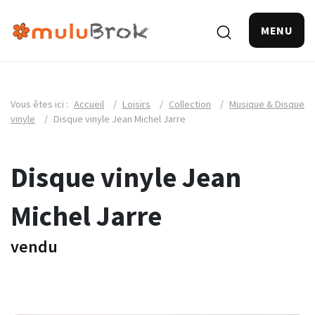
MENU
Vous êtes ici :
Accueil
/
Loisirs
/
Collection
/
Musique & Disque
vinyle
/
Disque vinyle Jean Michel Jarre
Disque vinyle Jean
Michel Jarre
vendu