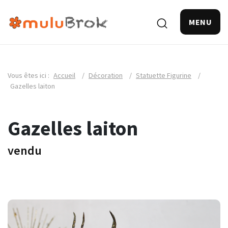
MENU
Vous êtes ici :
Accueil
/
Décoration
/
Statuette Figurine
/
Gazelles laiton
Gazelles laiton
vendu