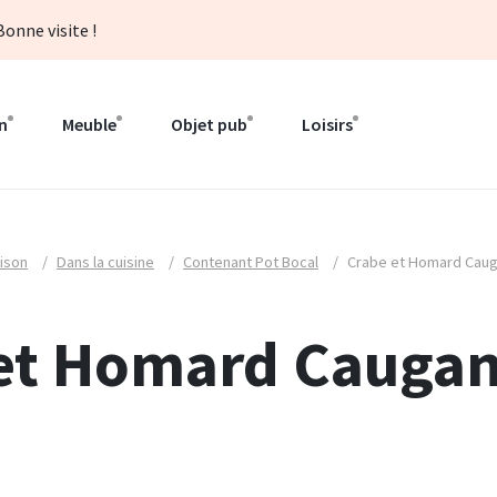
onne visite !
n
Meuble
Objet pub
Loisirs
ison
/
Dans la cuisine
/
Contenant Pot Bocal
/
Crabe et Homard Caug
et Homard Caugan