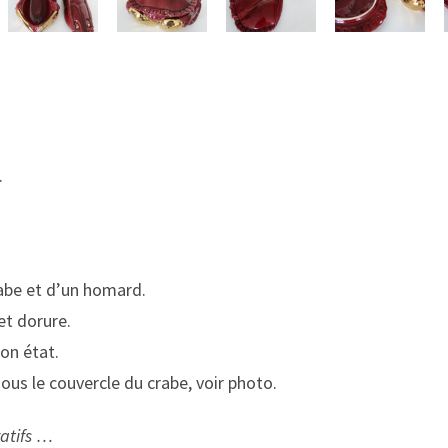
.
abe et d’un homard.
 et dorure.
on état.
sous le couvercle du crabe, voir photo.
ratifs …