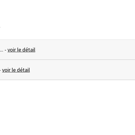
e
HOMARD Caugant ... -
voir le détail
 Caugant ... -
voir le détail