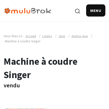
MENU
Vous êtes ici :
Accueil
/
Loisirs
/
Jeux
/
Autres jeux
/
Machine à coudre Singer
Machine à coudre
Singer
vendu