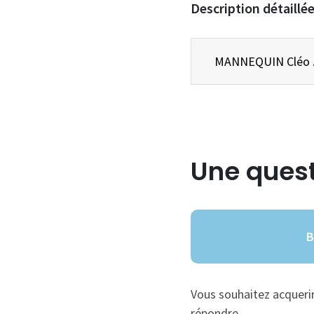
Description détaillé
Une quest
B
Vous souhaitez acquerir 
répondre.