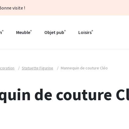
onne visite !
n
Meuble
Objet pub
Loisirs
coration
/
Statuette Figurine
/
Mannequin de couture Cléo
uin de couture C