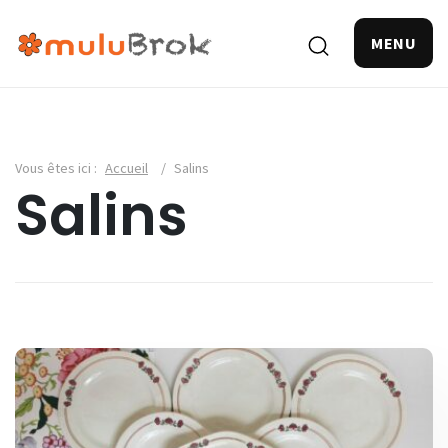
MENU
Vous êtes ici :
Accueil
/
Salins
Salins