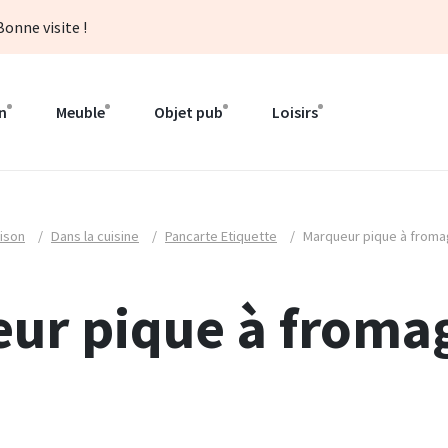
onne visite !
n
Meuble
Objet pub
Loisirs
ison
/
Dans la cuisine
/
Pancarte Etiquette
/
Marqueur pique à from
ur pique à froma