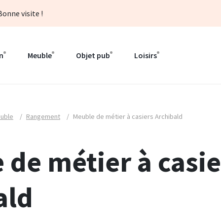
onne visite !
n
Meuble
Objet pub
Loisirs
uble
/
Rangement
/
Meuble de métier à casiers Archibald
 de métier à casie
ald