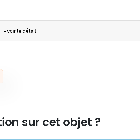
e
MEUBLE à casiers ... -
voir le détail
ion sur cet objet ?