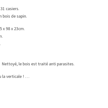
31 casiers.
n bois de sapin.
5 x 98 x 23cm.
m.
.
 Nettoyé, le bois est traité anti parasites.
u la verticale ! …