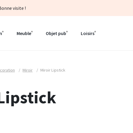
onne visite !
n
Meuble
Objet pub
Loisirs
coration
/
Miroir
/
Miroir Lipstick
Lipstick