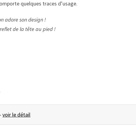
 comporte quelques traces d’usage.
n adore son design !
flet de la tête au pied !
e
IR Lipstick ... -
voir le détail