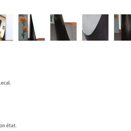
ecal.
on état.