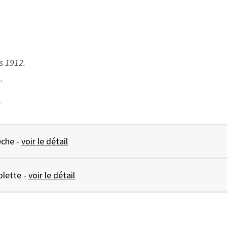
uis 1912.
ité.
e
MIROIR sirop de pêche -
voir le détail
MIROIR sirop de violette -
voir le détail