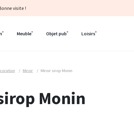
onne visite !
n
Meuble
Objet pub
Loisirs
coration
/
Miroir
/
Miroir sirop Monin
 sirop Monin