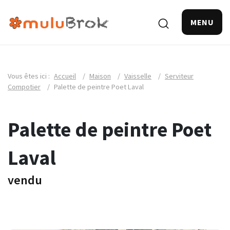
MENU
Vous êtes ici :
Accueil
/
Maison
/
Vaisselle
/
Serviteur
Compotier
/
Palette de peintre Poet Laval
Palette de peintre Poet
Laval
vendu