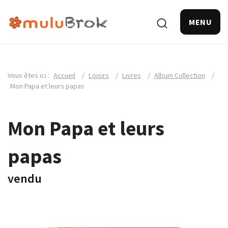
MENU
Vous êtes ici :
Accueil
/
Loisirs
/
Livres
/
Album Collection
/
Mon Papa et leurs papas
Mon Papa et leurs
papas
vendu