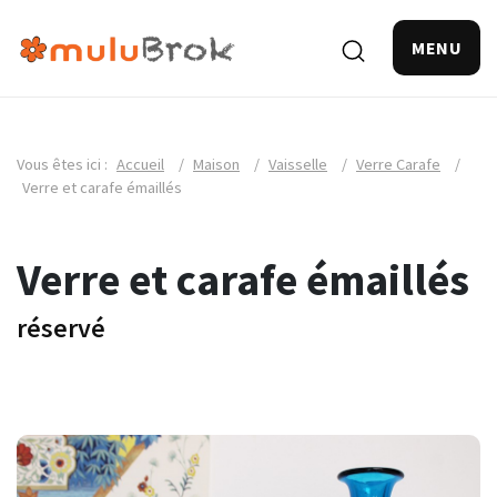
MENU
Vous êtes ici :
Accueil
/
Maison
/
Vaisselle
/
Verre Carafe
/
Verre et carafe émaillés
Verre et carafe émaillés
réservé