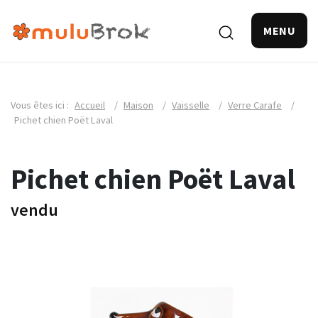
MENU
Vous êtes ici :
Accueil
/
Maison
/
Vaisselle
/
Verre Carafe
/
Pichet chien Poët Laval
Pichet chien Poët Laval
vendu