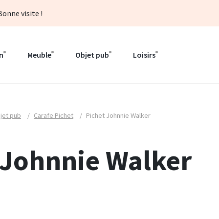
onne visite !
n
Meuble
Objet pub
Loisirs
jet pub
/
Carafe Pichet
/
Pichet Johnnie Walker
 Johnnie Walker