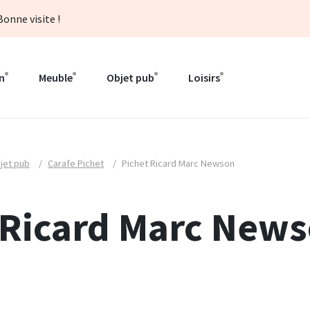
onne visite !
n
Meuble
Objet pub
Loisirs
jet pub
/
Carafe Pichet
/
Pichet Ricard Marc Newson
 Ricard Marc New