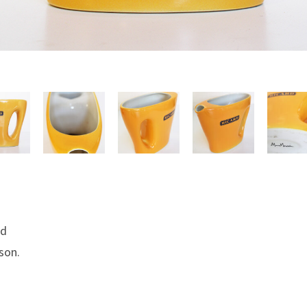
rd
son.