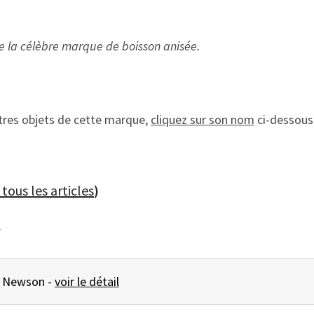
de la célèbre marque de boisson anisée.
utres objets de cette marque,
cliquez sur son nom
ci-dessous 
 tous les articles
)
e
Pichet Ricard Marc Newson -
voir le détail