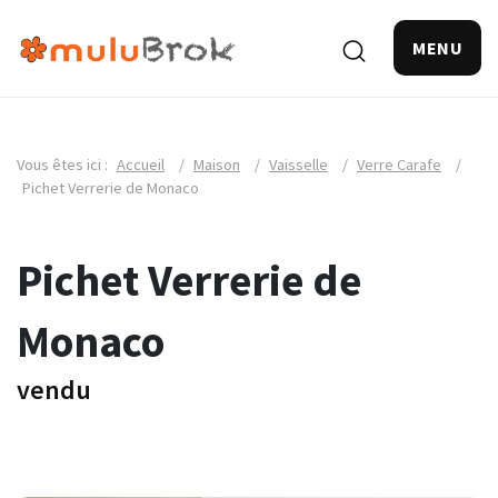
MENU
Vous êtes ici :
Accueil
/
Maison
/
Vaisselle
/
Verre Carafe
/
Pichet Verrerie de Monaco
Pichet Verrerie de
Monaco
vendu