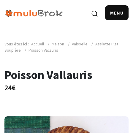
MENU
Vous êtes ici :
Accueil
/
Maison
/
Vaisselle
/
Assiette Plat
Soupière
/
Poisson Vallauris
Poisson Vallauris
24€