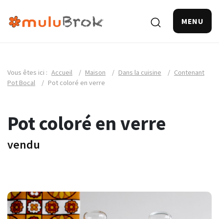
MENU
Vous êtes ici :
Accueil
/
Maison
/
Dans la cuisine
/
Contenant
Pot Bocal
/
Pot coloré en verre
Pot coloré en verre
vendu