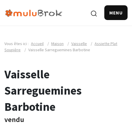
MENU
Vous êtes ici :
Accueil
/
Maison
/
Vaisselle
/
Assiette Plat
Soupière
/
Vaisselle Sarreguemines Barbotine
Vaisselle
Sarreguemines
Barbotine
vendu