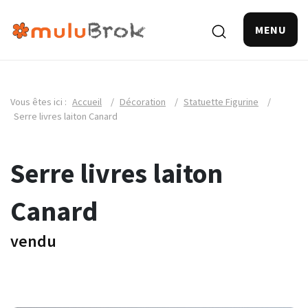
MENU
Vous êtes ici :
Accueil
/
Décoration
/
Statuette Figurine
/
Serre livres laiton Canard
Serre livres laiton
Canard
vendu